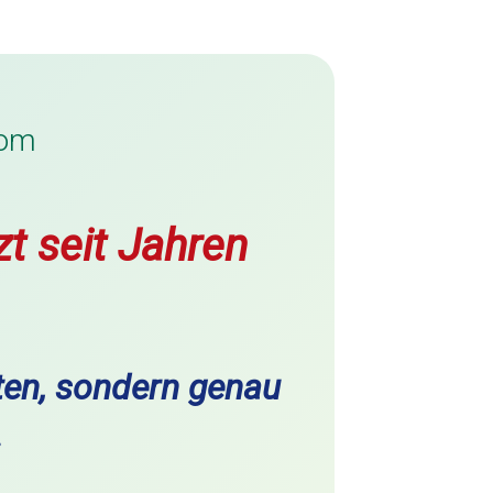
lom
zt seit Jahren
nten, sondern genau
.